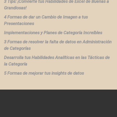
3 Tips: ¡Convierte tus Habilidades de Excel de Buenas a
Grandiosas!
4 Formas de dar un Cambio de Imagen a tus
Presentaciones
Implementaciones y Planes de Categoría Increíbles
3 Formas de resolver la falta de datos en Administración
de Categorías
Desarrolla tus Habilidades Analíticas en las Tácticas de
la Categoría
5 Formas de mejorar tus insights de datos